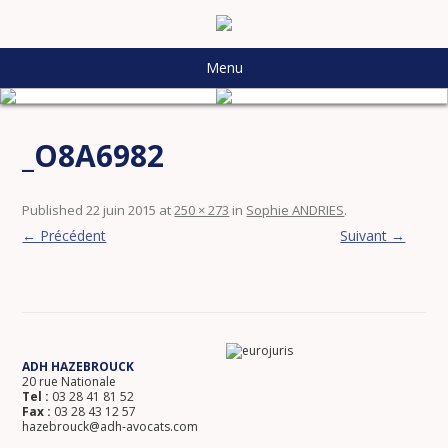
Menu
_O8A6982
Published
22 juin 2015
at
250 × 273
in
Sophie ANDRIES
.
← Précédent
Suivant →
ADH HAZEBROUCK
20 rue Nationale
Tel :
03 28 41 81 52
Fax :
03 28 43 12 57
hazebrouck@adh-avocats.com