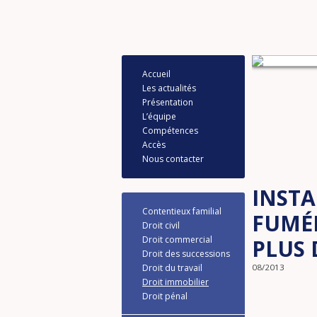
Accueil
Les actualités
Présentation
L’équipe
Compétences
Accès
Nous contacter
INSTA
Contentieux familial
FUMÉE
Droit civil
Droit commercial
PLUS 
Droit des successions
Droit du travail
08/2013
Droit immobilier
Droit pénal