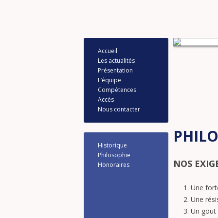
Accueil
Les actualités
Présentation
L’équipe
Compétences
Accès
Nous contacter
PHILO
Historique
Philosophie
NOS EXIG
Honoraires
Une fort
Une rési
Un gout 