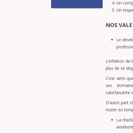
Un comp
Un respe
NOS VALE
Le dével
professi
L’inflation de
plus de se dis
C’est ainsi q
ses domain
satisfaisante 
D’autre part c
rester en temps
La réacti
amélior